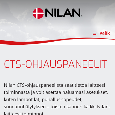
Skip
to
content
Valik
CTS-OHJAUSPANEELIT
Nilan CTS-ohjauspaneelista saat tietoa laitteesi
toiminnasta ja voit asettaa haluamasi asetukset,
kuten lämpötilat, puhallusnopeudet,
suodatinhälytyksen – toisien sanoen kaikki Nilan-
laitteesi toiminnot.