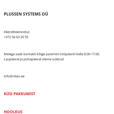
PLUSSEN SYSTEMS OÜ
Klienditeenindus:
+372 56 63 20 55
Meiega saab kontakti kõige paremini tööpäeviti kella 8.00-17.00.
Laupäeval ja pühapäeval oleme suletud.
info@nilan.ee
KÜSI PAKKUMIST
HOOLDUS