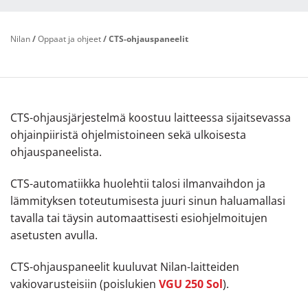
Nilan
/
Oppaat ja ohjeet
/
CTS-ohjauspaneelit
CTS-ohjausjärjestelmä koostuu laitteessa sijaitsevassa
ohjainpiiristä ohjelmistoineen sekä ulkoisesta
ohjauspaneelista.
CTS-automatiikka huolehtii talosi ilmanvaihdon ja
lämmityksen toteutumisesta juuri sinun haluamallasi
tavalla tai täysin automaattisesti esiohjelmoitujen
asetusten avulla.
CTS-ohjauspaneelit kuuluvat Nilan-laitteiden
vakiovarusteisiin (poislukien
VGU 250 Sol
).