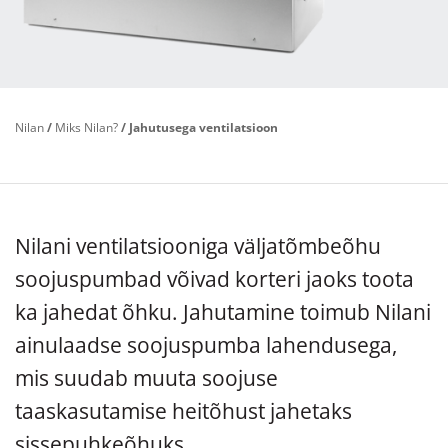
Nilan
/
Miks Nilan?
/
Jahutusega ventilatsioon
Nilani ventilatsiooniga väljatõmbeõhu
soojuspumbad võivad korteri jaoks toota
ka jahedat õhku. Jahutamine toimub Nilani
ainulaadse soojuspumba lahendusega,
mis suudab muuta soojuse
taaskasutamise heitõhust jahetaks
sissepuhkeõhuks.