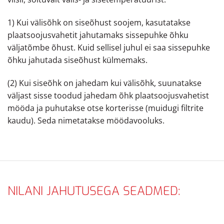
1) Kui välisõhk on siseõhust soojem, kasutatakse
plaatsoojusvahetit jahutamaks sissepuhke õhku
väljatõmbe õhust. Kuid sellisel juhul ei saa sissepuhke
õhku jahutada siseõhust külmemaks.
(2) Kui siseõhk on jahedam kui välisõhk, suunatakse
väljast sisse toodud jahedam õhk plaatsoojusvahetist
mööda ja puhutakse otse korterisse (muidugi filtrite
kaudu). Seda nimetatakse möödavooluks.
NILANI JAHUTUSEGA SEADMED: