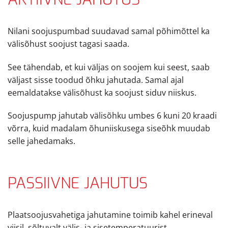
Nilani soojuspumbad suudavad samal põhimõttel ka
välisõhust soojust tagasi saada.
See tähendab, et kui väljas on soojem kui seest, saab
väljast sisse toodud õhku jahutada. Samal ajal
eemaldatakse välisõhust ka soojust siduv niiskus.
Soojuspump jahutab välisõhku umbes 6 kuni 20 kraadi
võrra, kuid madalam õhuniiskusega siseõhk muudab
selle jahedamaks.
PASSIIVNE JAHUTUS
Plaatsoojusvahetiga jahutamine toimib kahel erineval
viisil, sõltuvalt välis- ja sisetemperatuurist.