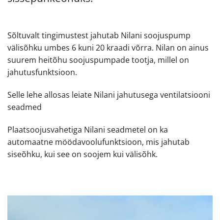
Sõltuvalt tingimustest jahutab Nilani soojuspump
välisõhku umbes 6 kuni 20 kraadi võrra. Nilan on ainus
suurem heitõhu soojuspumpade tootja, millel on
jahutusfunktsioon.
Selle lehe allosas leiate Nilani jahutusega ventilatsiooni
seadmed
Plaatsoojusvahetiga Nilani seadmetel on ka
automaatne möödavoolufunktsioon, mis jahutab
siseõhku, kui see on soojem kui välisõhk.