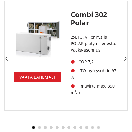
Combi 302
Polar
2xLTO, viilennys ja
POLAR-jäätymisenesto.
Vaaka-asennus.
COP 7,2
LTO-hyötysuhde 97
%
VAATA LÄHEMALT
Ilmavirta max. 350
m³/h