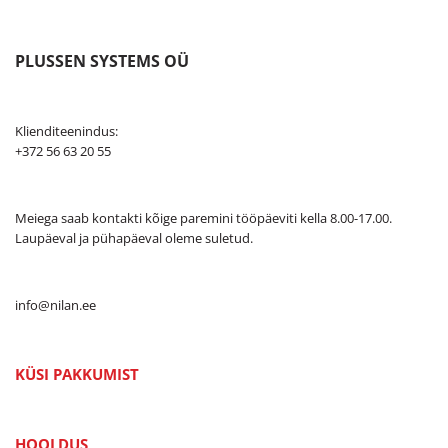
PLUSSEN SYSTEMS OÜ
Klienditeenindus:
+372 56 63 20 55
Meiega saab kontakti kõige paremini tööpäeviti kella 8.00-17.00.
Laupäeval ja pühapäeval oleme suletud.
info@nilan.ee
KÜSI PAKKUMIST
HOOLDUS