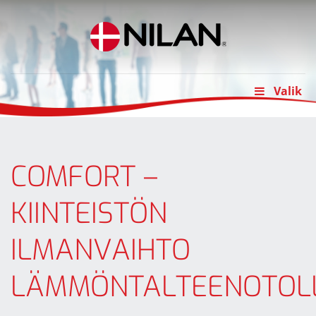
Skip
to
content
Valik
COMFORT –
KIINTEISTÖN
ILMANVAIHTO
LÄMMÖNTALTEENOTOL