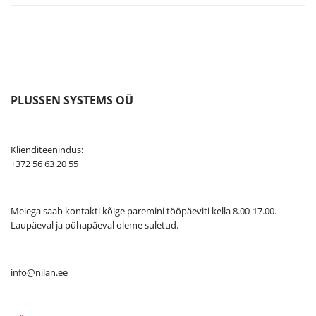
PLUSSEN SYSTEMS OÜ
Klienditeenindus:
+372 56 63 20 55
Meiega saab kontakti kõige paremini tööpäeviti kella 8.00-17.00.
Laupäeval ja pühapäeval oleme suletud.
info@nilan.ee