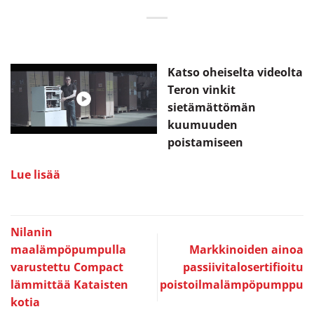
Katso oheiselta videolta
Teron vinkit
sietämättömän
kuumuuden
poistamiseen
Lue lisää
Nilanin
maalämpöpumpulla
Markkinoiden ainoa
varustettu Compact
passiivitalosertifioitu
lämmittää Kataisten
poistoilmalämpöpumppu
kotia