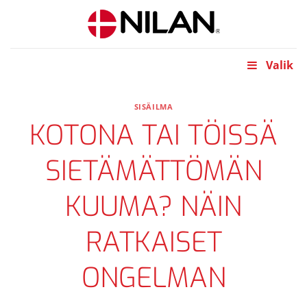
Skip
to
content
Valik
SISÄILMA
KOTONA TAI TÖISSÄ
SIETÄMÄTTÖMÄN
KUUMA? NÄIN
RATKAISET
ONGELMAN